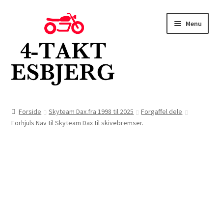
Spring
Spring
Menu
til
til
navigation
indhold
Forside
Forside
Skyteam Dax.fra 1998 til 2025
Forgaffel dele
Forhjuls Nav til Skyteam Dax til skivebremser.
Butik
Kontakt
Om os
Blog