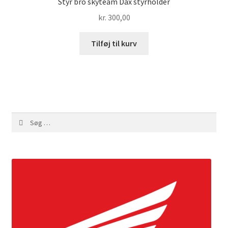
Styr bro skyteam Dax styrholder
kr.
300,00
Tilføj til kurv
Søg
efter: