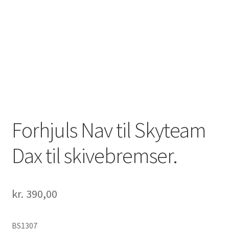
Solgte Maskiner
Video fra 4-takt Esbjerg
Forhjuls Nav til Skyteam
Dax til skivebremser.
kr.
390,00
BS1307