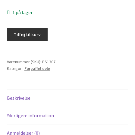
1 på lager
Forhjuls
Tilføj til kurv
Nav
til
Skyteam
Dax
Varenummer (SKU):
BS1307
Kategori:
Forgaffel dele
til
skivebremser.
antal
Beskrivelse
Yderligere information
Anmeldelser (0)