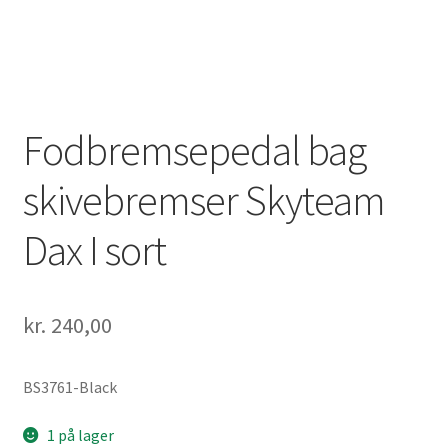
Fodbremsepedal bag
skivebremser Skyteam
Dax I sort
kr.
240,00
BS3761-Black
1 på lager