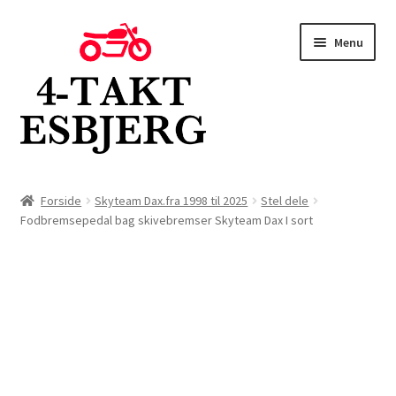
Spring
Spring
Menu
til
til
navigation
indhold
Forside
Forside
Skyteam Dax.fra 1998 til 2025
Stel dele
Fodbremsepedal bag skivebremser Skyteam Dax I sort
Butik
Kontakt
Om os
Blog