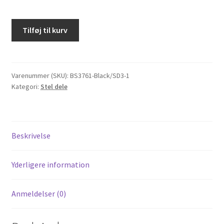
Fodbremsepedal
Tilføj til kurv
bag
skivebremser
Skyteam
Dax
Varenummer (SKU):
BS3761-Black/SD3-1
Kategori:
Stel dele
I
sort
antal
Beskrivelse
Yderligere information
Anmeldelser (0)