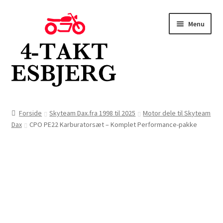
Spring
Spring
Menu
til
til
navigation
indhold
Forside
Forside
Skyteam Dax.fra 1998 til 2025
Motor dele til Skyteam
Dax
CPO PE22 Karburatorsæt – Komplet Performance-pakke
Butik
Kontakt
Om os
Blog