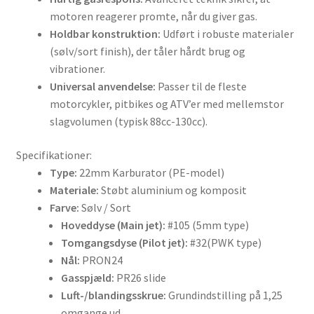
motoren reagerer promte, når du giver gas.
Holdbar konstruktion:
Udført i robuste materialer
(sølv/sort finish), der tåler hårdt brug og
vibrationer.
Universal anvendelse:
Passer til de fleste
motorcykler, pitbikes og ATV’er med mellemstor
slagvolumen (typisk 88cc-130cc).
Specifikationer:
Type:
22mm Karburator (PE-model)
Materiale:
Støbt aluminium og komposit
Farve:
Sølv / Sort
Hoveddyse (Main jet):
#105 (5mm type)
Tomgangsdyse (Pilot jet):
#32(PWK type)
Nål:
PRON24
Gasspjæld:
PR26 slide
Luft-/blandingsskrue:
Grundindstilling på 1,25
omgange ud