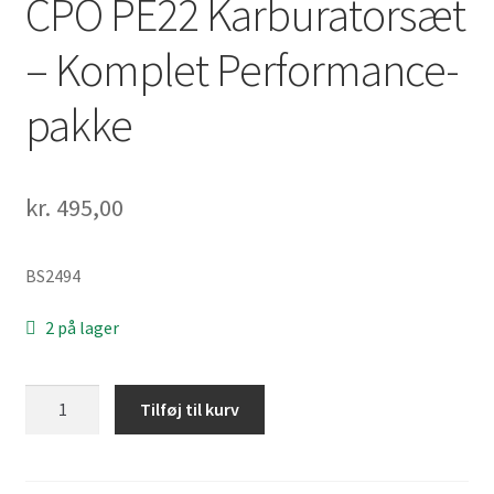
CPO PE22 Karburatorsæt
– Komplet Performance-
pakke
kr.
495,00
BS2494
2 på lager
CPO
Tilføj til kurv
PE22
Karburatorsæt
–