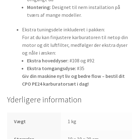
M
ontering:
Designet til nem installation på
tværs af mange modeller.
Ekstra tuningsdele inkluderet i pakken:
For at du kan finjustere karburatoren til netop din
motor og dit luftfilter, medfølger der ekstra dyser
og nåle i æsken:
Ekstra hoveddyser:
#108 og #92
Ekstra tomgangsdyse:
#35
Giv din maskine nyt liv og bedre flow – bestil dit
CPO PE24 karburatorsæt i dag!
Yderligere information
Vægt
1 kg
Størrelse
10 × 10 × 20 cm