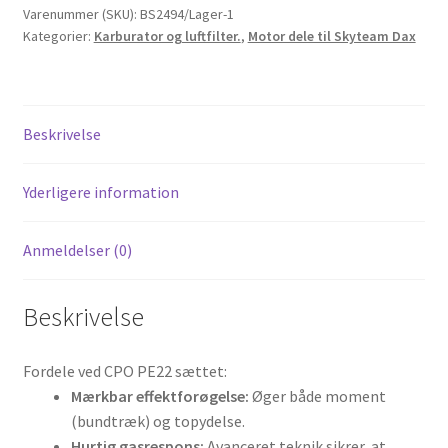
Komplet
Varenummer (SKU):
BS2494/Lager-1
Kategorier:
Karburator og luftfilter.
,
Motor dele til Skyteam Dax
Performance-
pakke
antal
Beskrivelse
Yderligere information
Anmeldelser (0)
Beskrivelse
Fordele ved CPO PE22 sættet:
Mærkbar effektforøgelse:
Øger både moment
(bundtræk) og topydelse.
Hurtig gasrespons:
Avanceret teknik sikrer, at