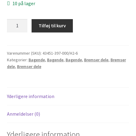
10 på lager
Bremsestang
Tilføj til kurv
baghjul
Cd50
antal
Varenummer (SKU):
43451-397-000/H2-6
Kategorier:
Bagende
,
Bagende
,
Bagende
,
Bremser dele
,
Bremser
dele
,
Bremser dele
Yderligere information
Anmeldelser (0)
Yderligere information