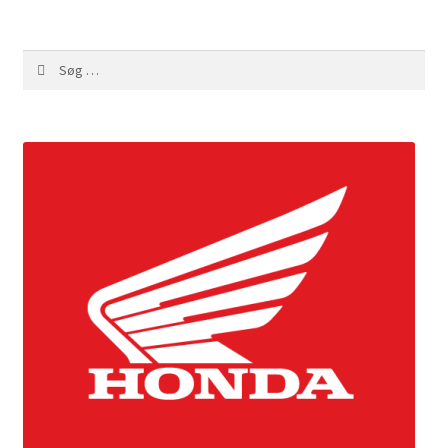
Søg
efter: