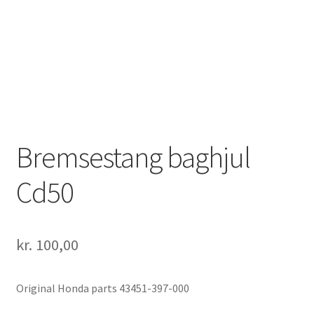
Solgte Maskiner
Video fra 4-takt Esbjerg
Bremsestang baghjul
Cd50
kr.
100,00
Original Honda parts 43451-397-000