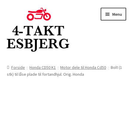
Spring
Spring
Menu
til
til
navigation
indhold
Forside
Forside
Honda CD50 K1
Motor dele til Honda Cd50
Bolt (1
stk) til låse plade til fortandhjul. Orig. Honda
Butik
Kontakt
Om os
Blog