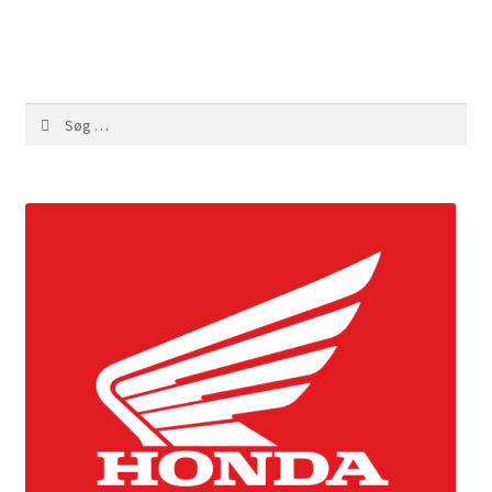
Søg
efter: