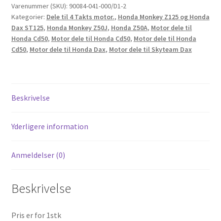
låse
Varenummer (SKU):
90084-041-000/D1-2
Kategorier:
Dele til 4 Takts motor.
,
Honda Monkey Z125 og Honda
plade
Dax ST125
,
Honda Monkey Z50J
,
Honda Z50A
,
Motor dele til
til
Honda Cd50
,
Motor dele til Honda Cd50
,
Motor dele til Honda
fortandhjul.
Cd50
,
Motor dele til Honda Dax
,
Motor dele til Skyteam Dax
Orig.
Honda
antal
Beskrivelse
Yderligere information
Anmeldelser (0)
Beskrivelse
Pris er for 1stk