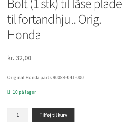
Bolt (1 stk) til låse plade
til fortandhjul. Orig.
Honda
kr.
32,00
Original Honda parts 90084-041-000
10 på lager
Bolt
Tilføj til kurv
(1
stk)
til