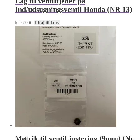
Låg til ventilfjeder på
Ind/udsugningsventil Honda (NR 13)
kr.
65,00
Tilføj til kurv
Møtrik til ventil justering (9mm) (Nr