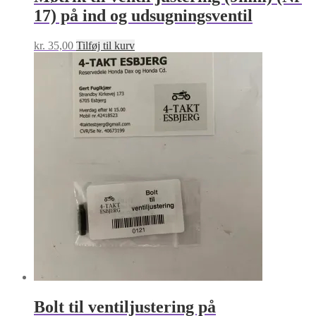
17) på ind og udsugningsventil
kr.
35,00
Tilføj til kurv
Bolt til ventiljustering på