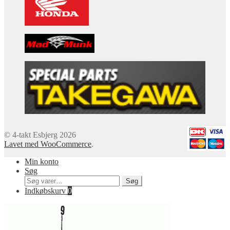
© 4-takt Esbjerg 2026
Lavet med WooCommerce
.
Min konto
Søg
Søg
Søg
efter:
Indkøbskurv
0