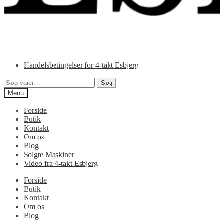
Handelsbetingelser for 4-takt Esbjerg
Søg
Søg
efter:
Menu
Forside
Butik
Kontakt
Om os
Blog
Solgte Maskiner
Video fra 4-takt Esbjerg
Forside
Butik
Kontakt
Om os
Blog