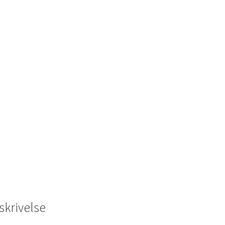
(NR17)
antal
skrivelse