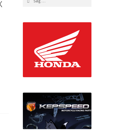
x
efter: