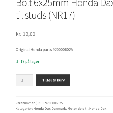
Bolt 6x25mm Honda Da
til studs (NR17)
kr.
12,00
Original Honda parts 9200006025
18 på lager
Bolt
Tilføj til kurv
6x25mm
Honda
Dax
til
Varenummer (SKU):
9200006025
Kategorier:
Honda Dax Danmark
,
Motor dele til Honda Dax
studs