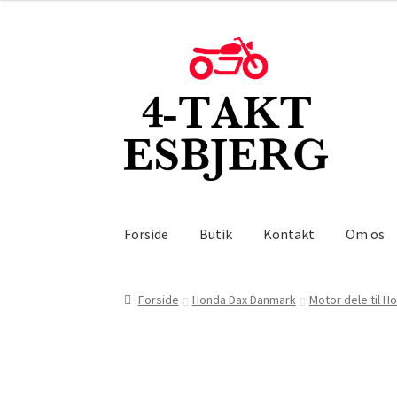
Spring
Spring
til
til
navigation
indhold
Forside
Butik
Kontakt
Om os
Forside
Honda Dax Danmark
Motor dele til H