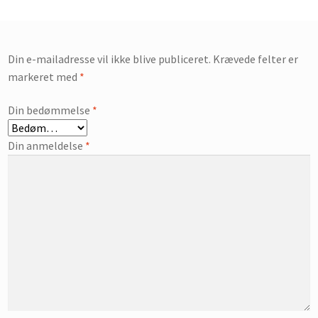
Din e-mailadresse vil ikke blive publiceret.
Krævede felter er
markeret med
*
Din bedømmelse
*
Din anmeldelse
*