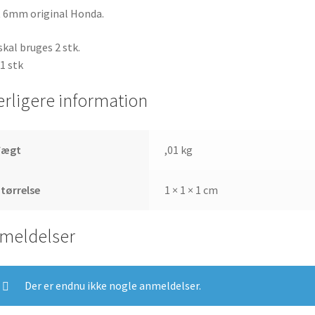
 6mm original Honda.
skal bruges 2 stk.
 1 stk
erligere information
Vægt
,01 kg
tørrelse
1 × 1 × 1 cm
meldelser
Der er endnu ikke nogle anmeldelser.