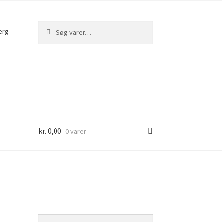
Søg
Søg
erg
efter:
kr.
0,00
0 varer
Søg