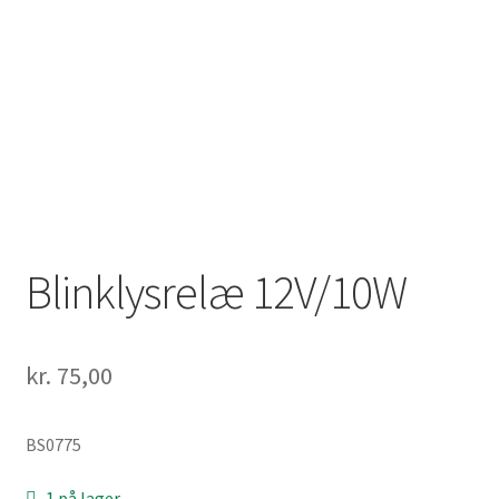
Solgte Maskiner
Video fra 4-takt Esbjerg
Blinklysrelæ 12V/10W
kr.
75,00
BS0775
1 på lager