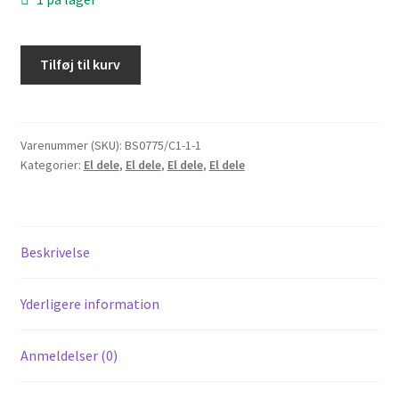
Blinklysrelæ
Tilføj til kurv
12V/10W
antal
Varenummer (SKU):
BS0775/C1-1-1
Kategorier:
El dele
,
El dele
,
El dele
,
El dele
Beskrivelse
Yderligere information
Anmeldelser (0)