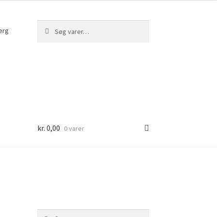
Søg
Søg
erg
efter:
kr.
0,00
0 varer
Søg