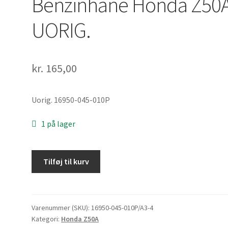
Benzinhane Honda Z50
UORIG.
kr.
165,00
Uorig. 16950-045-010P
1 på lager
Benzinhane
Tilføj til kurv
Honda
Z50A
UORIG.
antal
Varenummer (SKU):
16950-045-010P/A3-4
Kategori:
Honda Z50A