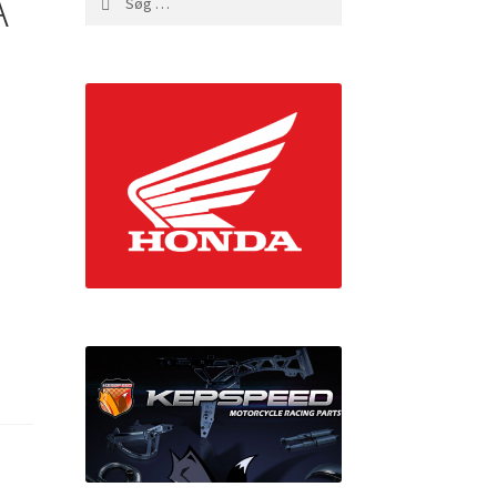
A
efter: