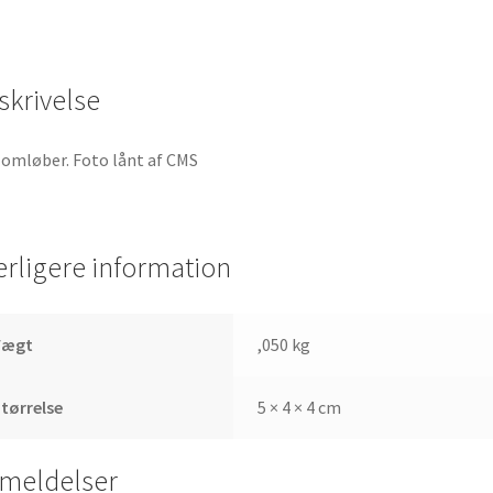
skrivelse
omløber. Foto lånt af CMS
erligere information
Vægt
,050 kg
tørrelse
5 × 4 × 4 cm
meldelser