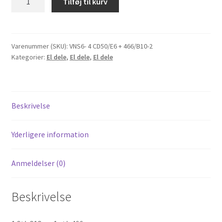
Tilføj til kurv
VNS6-
4
til
Honda
Varenummer (SKU):
VNS6- 4 CD50/E6 + 466/B10-2
Kategorier:
El dele
,
El dele
,
El dele
Cd50
(med
Ledning)
antal
Beskrivelse
Yderligere information
Anmeldelser (0)
Beskrivelse