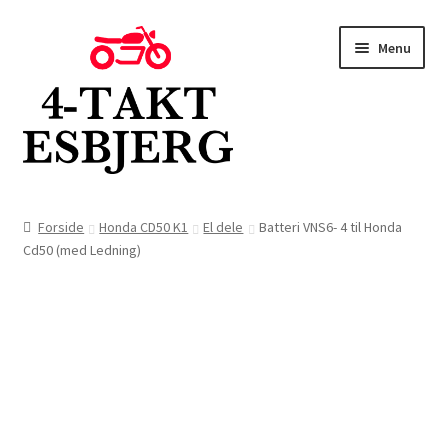
Spring
Spring
Menu
til
til
navigation
indhold
Forside
Forside
Honda CD50 K1
El dele
Batteri VNS6- 4 til Honda
Cd50 (med Ledning)
Butik
Kontakt
Om os
Blog