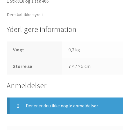
1 Stk 818 og 1 stk 466.
Der skal ikke syre i.
Yderligere information
Vægt
0,2 kg
Størrelse
7 × 7 × 5 cm
Anmeldelser
Der er endnu ikke nogle anmeldelser.