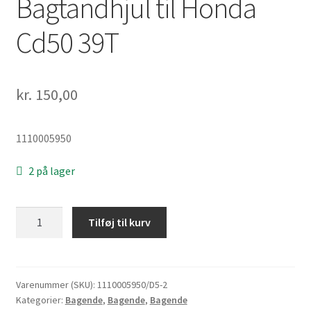
Bagtandhjul til Honda
Cd50 39T
kr.
150,00
1110005950
2 på lager
Bagtandhjul
Tilføj til kurv
til
Honda
Cd50
39T
Varenummer (SKU):
1110005950/D5-2
Kategorier:
Bagende
,
Bagende
,
Bagende
antal