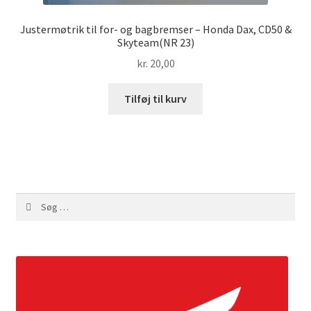
Justermøtrik til for- og bagbremser – Honda Dax, CD50 &
Skyteam(NR 23)
kr.
20,00
Tilføj til kurv
Søg
efter: