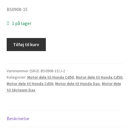
BS0908-15
1 på lager
3
Tilføj til kurv
pladet
Kobling
sæt
til
Varenummer (SKU):
BS0908-15/J-2
Kategorier:
Motor dele til Honda Cd50
,
Motor dele til Honda Cd50
,
Skyteam
Motor dele til Honda Cd50
,
Motor dele til Honda Dax
,
Motor dele
og
til Skyteam Dax
Lifan
motor
50
til
Beskrivelse
88cc
antal