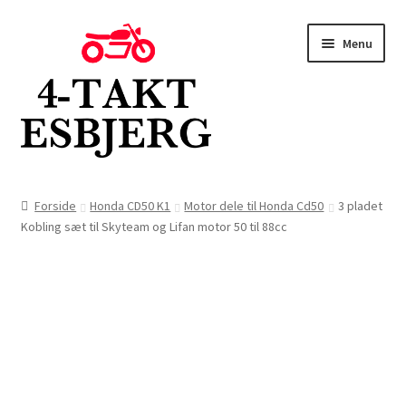
Spring
Spring
Menu
til
til
navigation
indhold
Forside
Forside
Honda CD50 K1
Motor dele til Honda Cd50
3 pladet
Kobling sæt til Skyteam og Lifan motor 50 til 88cc
Butik
Kontakt
Om os
Blog