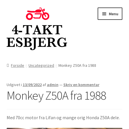
Spring
Spring
Menu
til
til
navigation
indhold
Forside
Forside
Uncategorized
Monkey Z50A fra 1988
Butik
Udgivet i
13/09/2022
af
admin
—
Skriv en kommentar
Kontakt
Monkey Z50A fra 1988
Om os
Med 70cc motor fra Lifan og mange orig Honda Z50A dele.
Blog