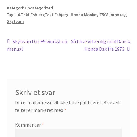
Kategori:
Uncategorized
Tags:
4-Takt EsbjergTakt Esbjerg
,
Honda Monkey Z50A
,
monkey
,
Skyteam
Indlægsnavigation
Forrige
Næste
Skyteam Dax E5 workshop
Så blive vi færdig med Dansk
indlæg:
indlæg:
manual
Honda Dax fra 1973
Skriv et svar
Din e-mailadresse vil ikke blive publiceret.
Krævede
felter er markeret med
*
Kommentar
*