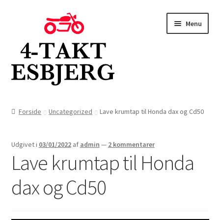
Spring
Spring
Menu
til
til
navigation
indhold
Forside
Forside
Uncategorized
Lave krumtap til Honda dax og Cd50
Butik
Udgivet i
03/01/2022
af
admin
—
2 kommentarer
Kontakt
Lave krumtap til Honda
Om os
dax og Cd50
Blog