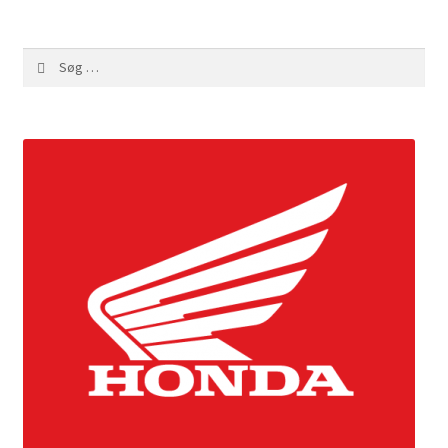
Søg
efter: