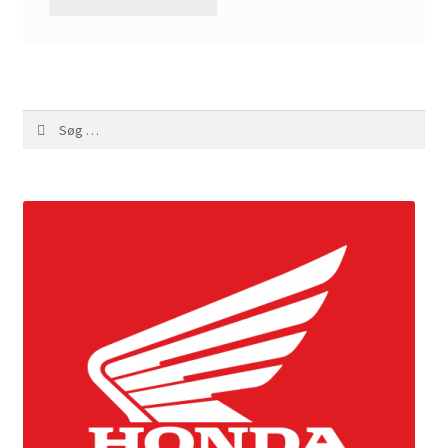
Søg
efter: