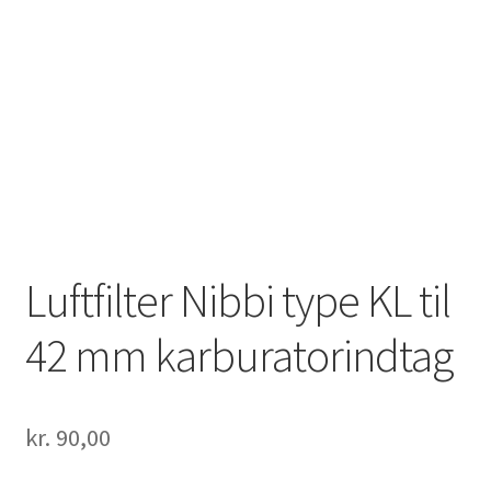
Solgte Maskiner
Video fra 4-takt Esbjerg
Luftfilter Nibbi type KL til
42 mm karburatorindtag
kr.
90,00