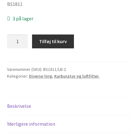
BS1811
3 på lager
Luftfilter
Tilføj til kurv
Nibbi
type
KL
til
Varenummer (SKU):
BS1811/LB-2
Kategorier:
Diverse ting
,
Karburator og luftfilter.
42
mm
karburatorindtag
antal
Beskrivelse
Yderligere information