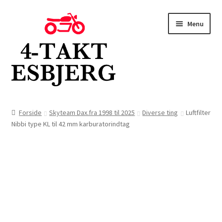
Spring
Spring
Menu
til
til
navigation
indhold
Forside
Forside
Skyteam Dax.fra 1998 til 2025
Diverse ting
Luftfilter
Nibbi type KL til 42 mm karburatorindtag
Butik
Kontakt
Om os
Blog