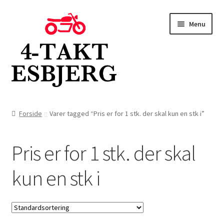
Spring
Spring
Menu
til
til
navigation
indhold
Forside
Forside
Varer tagged “Pris er for 1 stk. der skal kun en stk i”
Butik
Pris er for 1 stk. der skal
Kontakt
kun en stk i
Om os
Blog