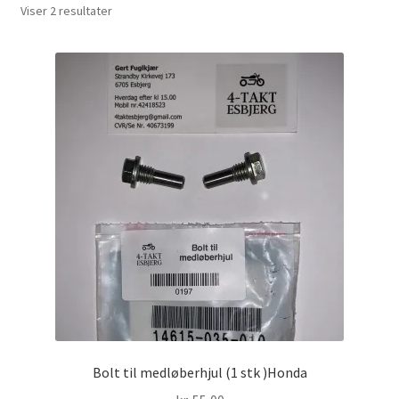
Viser 2 resultater
Solgte Maskiner
Video fra 4-takt Esbjerg
Bolt til medløberhjul (1 stk )Honda