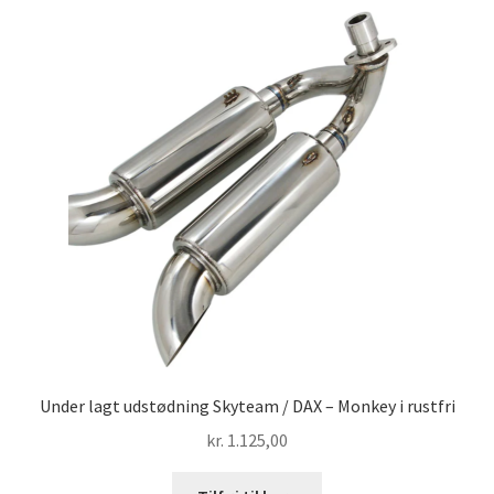
Solgte Maskiner
Video fra 4-takt Esbjerg
Under lagt udstødning Skyteam / DAX – Monkey i rustfri
kr.
1.125,00